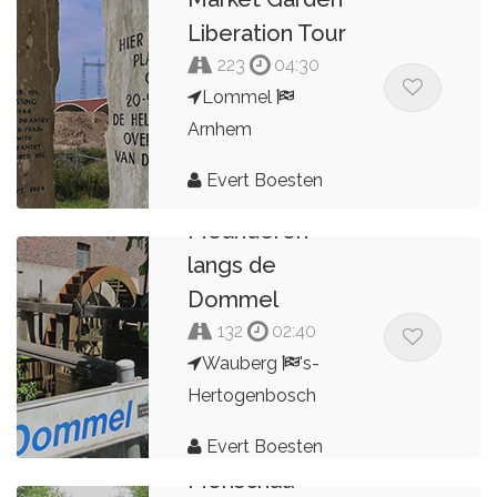
Liberation Tour
223
04:30
Lommel
Arnhem
Evert Boesten
Meanderen
langs de
Dommel
132
02:40
Wauberg
's-
Hertogenbosch
Evert Boesten
Monschau -