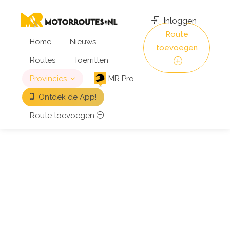
Inloggen
Route
Home
Nieuws
toevoegen
Routes
Toerritten
Provincies
MR Pro
Ontdek de App!
Route toevoegen