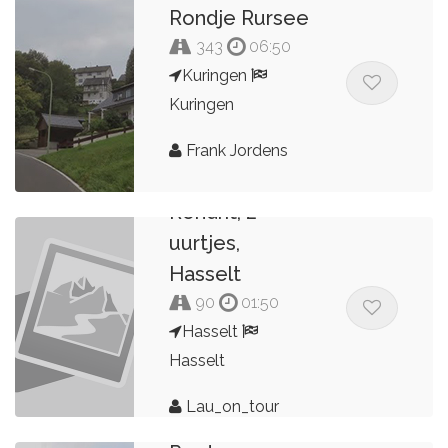
Rondje Rursee
343
06:50
Kuringen
Kuringen
Frank Jordens
Rondrit, 2
uurtjes,
Hasselt
90
01:50
Hasselt
Hasselt
Lau_on_tour