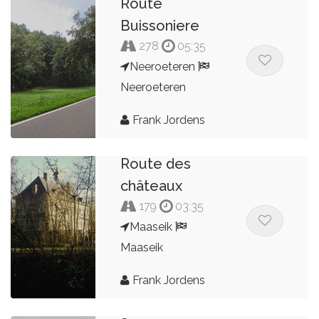
Route
Buissoniere
278
05:35
Neeroeteren
Neeroeteren
Frank Jordens
Route des
châteaux
179
03:35
Maaseik
Maaseik
Frank Jordens