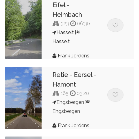
Eifel -
Heimbach
323
06:30
Hasselt
Hasselt
Frank Jordens
Paddock -
Retie - Eersel -
Hamont
165
03:20
Engsbergen
Engsbergen
Frank Jordens