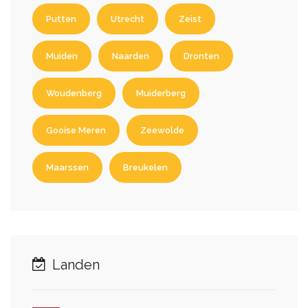
Putten
Utrecht
Zeist
Muiden
Naarden
Dronten
Woudenberg
Muiderberg
Gooise Meren
Zeewolde
Maarssen
Breukelen
Landen