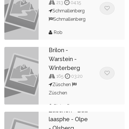
213
04:15
Schmallenberg
Schmallenberg
Rob
Züschen -
Brilon -
Warstein -
Winterberg
165
03:20
Züschen
Züschen
Pieter Dor
Züschen - Bad
laasphe - Olpe
- Olsberg