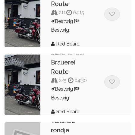
Route
211
04:15
Bestwig
Bestwig
Red Beard
Sauerländer
Brauerei
Route
225
04:30
Bestwig
Bestwig
Red Beard
Vakantie
rondje