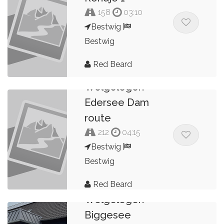
158
03:10
Bestwig
Bestwig
Red Beard
Welgelegen
Edersee Dam
route
212
04:15
Bestwig
Bestwig
Red Beard
Welgelegen
Biggesee