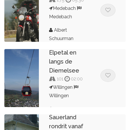
Medebach
Medebach
Albert
Door het
Schuurman
prachtige
Elpetal en
langs de
Diemelsee
101
02:00
Willingen
Willingen
Albert
Sauerland
Schuurman
rondrit vanaf