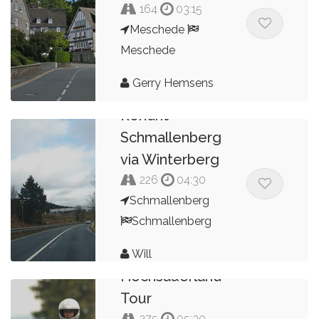
164
03:15
Meschede
Meschede
Gerry Hemsens
Rondrit
Schmallenberg
via Winterberg
226
04:30
Schmallenberg
Schmallenberg
Will
Hochsauerland
Tour
275
05:30