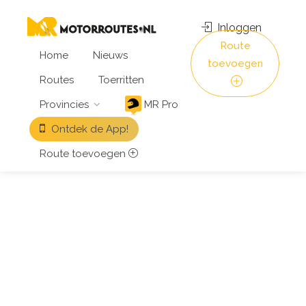
Inloggen
Route
Home
Nieuws
toevoegen
Routes
Toerritten
Provincies
MR Pro
Ontdek de App!
Route toevoegen