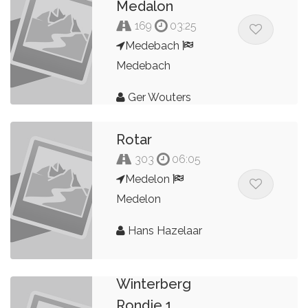
Medalon
169
03:25
Medebach
Medebach
Ger Wouters
Rotar
303
06:05
Medelon
Medelon
Hans Hazelaar
Winterberg
Rondje 1