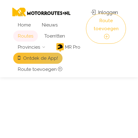
Inloggen
Route
Home
Nieuws
toevoegen
Routes
Toerritten
Provincies
MR Pro
Ontdek de App!
Route toevoegen