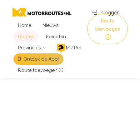
Inloggen
Route
Home
Nieuws
toevoegen
Routes
Toerritten
Provincies
MR Pro
Ontdek de App!
Route toevoegen