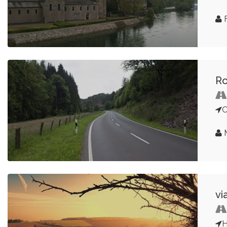
F
Ro
M
vi
H