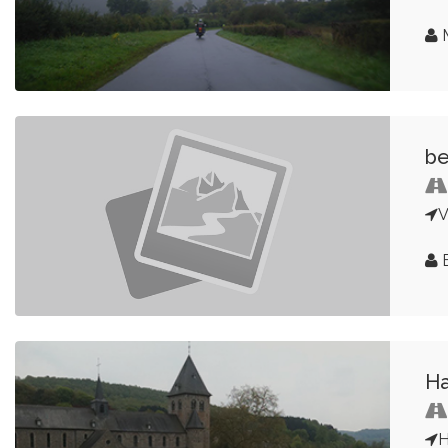
M
be
V
E
Ha
H