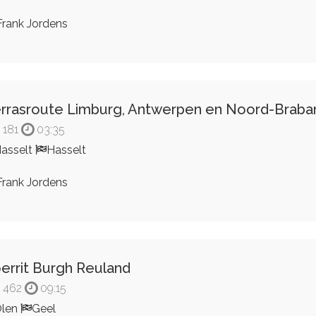
rank Jordens
rrasroute Limburg, Antwerpen en Noord-Braba
181
03:35
asselt
Hasselt
rank Jordens
errit Burgh Reuland
462
09:15
Olen
Geel