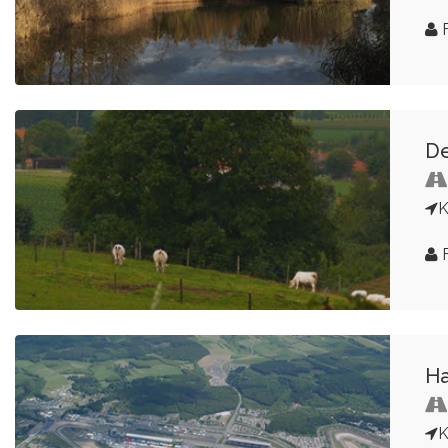
F
De
K
F
Ha
K