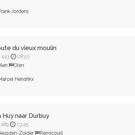
rank Jordens
ute du vieux moulin
443
08:50
Olen
Olen
arcel Hendrikx
a Huy naar Durbuy
189
03:45
eusden-Zolder
Remicourt