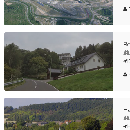
F
Ro
K
F
Ha
H