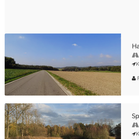
Ha
K
F
Sp
K