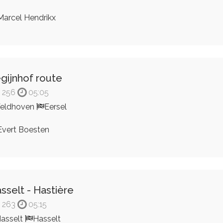
arcel Hendrikx
gijnhof route
256
05:05
eldhoven
Eersel
vert Boesten
sselt - Hastière
263
05:15
asselt
Hasselt