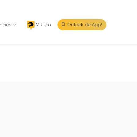
ncies
MR Pro
Ontdek de App!