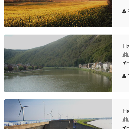
R
Ha
H
F
Ha
H