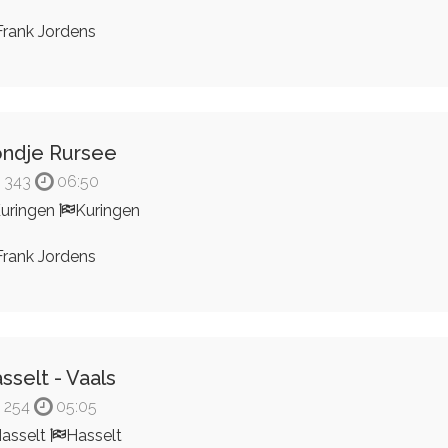
rank Jordens
ndje Rursee
343
06:50
uringen
Kuringen
rank Jordens
sselt - Vaals
254
05:05
asselt
Hasselt