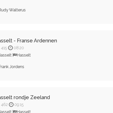
udy Walterus
sselt - Franse Ardennen
415
08:20
asselt
Hasselt
rank Jordens
sselt rondje Zeeland
462
09:15
asselt
Hasselt