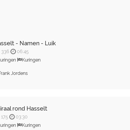
sselt - Namen - Luik
336
06:45
uringen
Kuringen
rank Jordens
iraal rond Hasselt
175
03:30
uringen
Kuringen