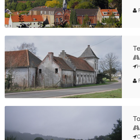
F
Te
H
F
To