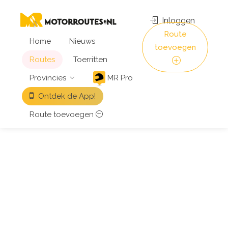
Inloggen
Route
Home
Nieuws
toevoegen
Routes
Toerritten
Provincies
MR Pro
Ontdek de App!
Route toevoegen