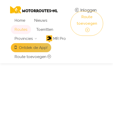
Inloggen
Route
Home
Nieuws
toevoegen
Routes
Toerritten
Provincies
MR Pro
Ontdek de App!
Route toevoegen