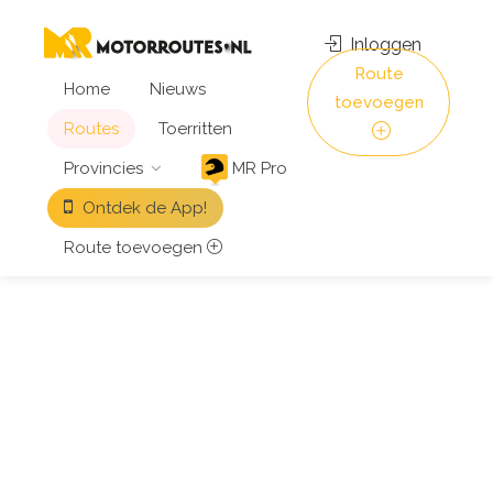
Inloggen
Route
Home
Nieuws
toevoegen
Routes
Toerritten
Provincies
MR Pro
Ontdek de App!
Route toevoegen