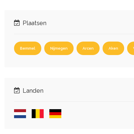
Plaatsen
Bemmel
Nijmegen
Arcen
Aken
Landen