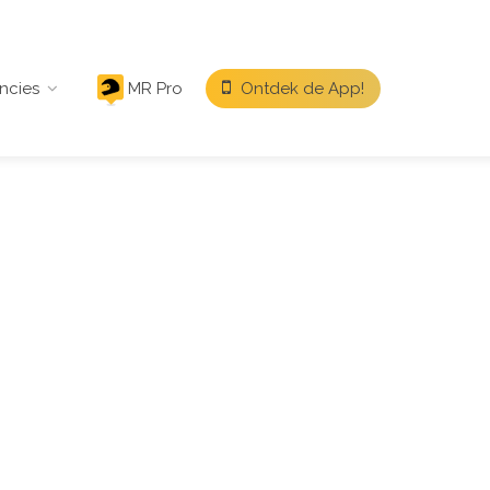
ncies
MR Pro
Ontdek de App!