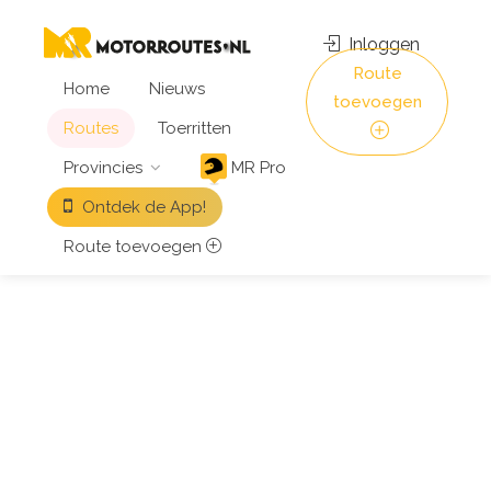
Inloggen
Route
Home
Nieuws
toevoegen
Routes
Toerritten
Provincies
MR Pro
Ontdek de App!
Route toevoegen