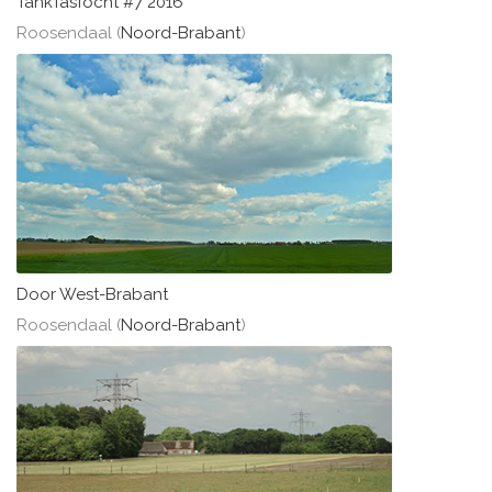
TankTasTocht #7 2016
Roosendaal (
Noord-Brabant
)
Door West-Brabant
Roosendaal (
Noord-Brabant
)