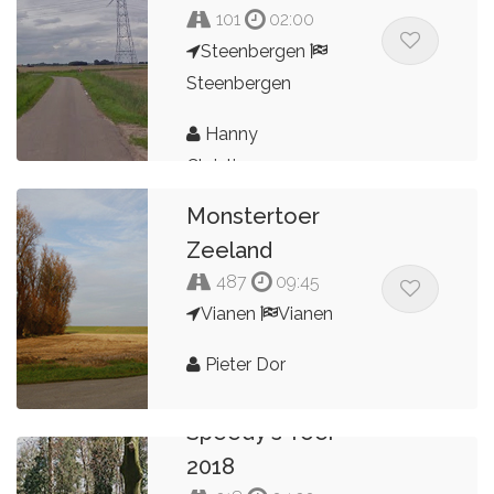
101
02:00
Steenbergen
Steenbergen
Hanny
Christianen
Monstertoer
Zeeland
487
09:45
Vianen
Vianen
Pieter Dor
Speedy's Toer
2018