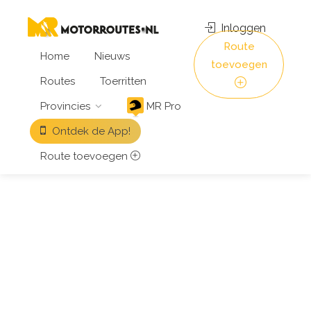
Inloggen
Route
Home
Nieuws
toevoegen
Routes
Toerritten
Provincies
MR Pro
Ontdek de App!
Route toevoegen