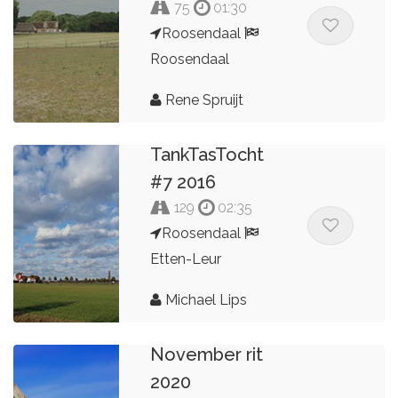
75
01:30
Roosendaal
Roosendaal
Rene Spruijt
TankTasTocht
#7 2016
129
02:35
Roosendaal
Etten-Leur
Michael Lips
November rit
2020