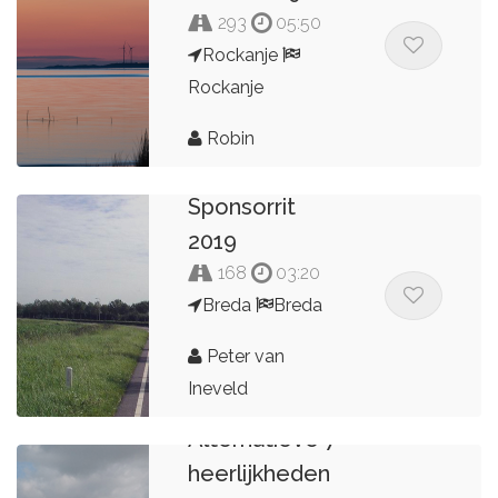
293
05:50
Rockanje
Rockanje
Robin
Sponsorrit
2019
168
03:20
Breda
Breda
Peter van
Ineveld
Alternatieve 7
heerlijkheden