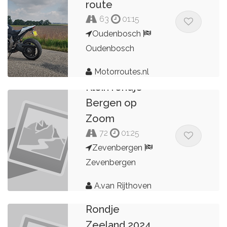
route
63
01:15
Oudenbosch
Oudenbosch
Motorroutes.nl
Klein rondje
Bergen op
Zoom
72
01:25
Zevenbergen
Zevenbergen
A.van Rijthoven
Rondje
Zeeland 2024