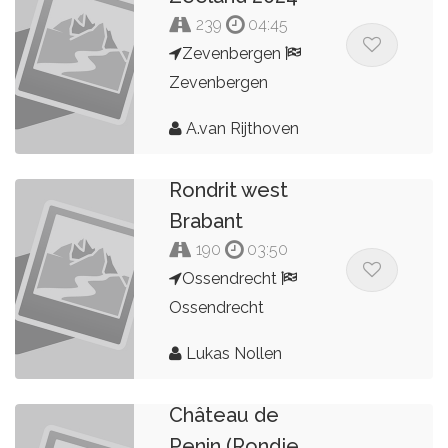
239
04:45
Zevenbergen
Zevenbergen
A.van Rijthoven
Rondrit west
Brabant
190
03:50
Ossendrecht
Ossendrecht
Lukas Nollen
Hilversum - Le
Château de
Penin (Rondje