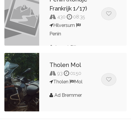
Frankrijk 1/17)
430
08:35
Hilversum
Penin
Arnout Bijl
Tholen Mol
93
01:50
Tholen
Mol
Ad Bremmer