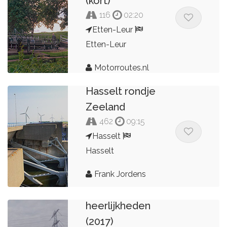
(kort)
116
02:20
Etten-Leur
Etten-Leur
Motorroutes.nl
Hasselt rondje
Zeeland
462
09:15
Hasselt
Hasselt
Frank Jordens
7
heerlijkheden
(2017)