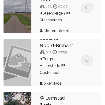
100
02:00
Steenbergen
Steenbergen
Motorroutes.nl
Zeeland -
Noord-Brabant
195
03:55
Burgh-
Haamstede
Oosterhout
bikerplace
Snuffelen in
Willemstad