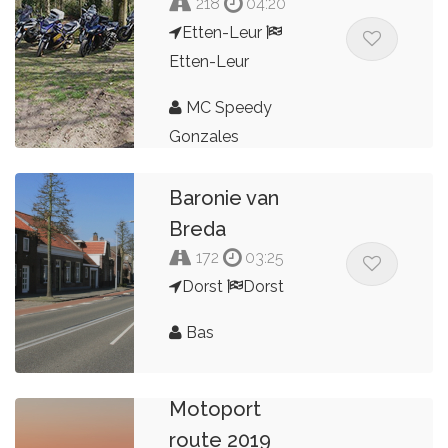
218
04:20
Etten-Leur
Etten-Leur
MC Speedy
Gonzales
Baronie van
Breda
172
03:25
Dorst
Dorst
Bas
Motoport
route 2019