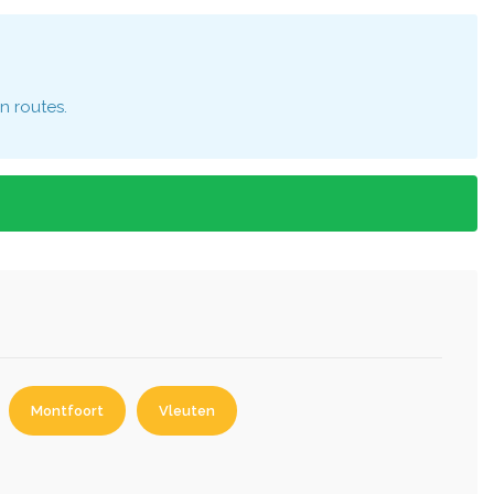
n routes.
Montfoort
Vleuten