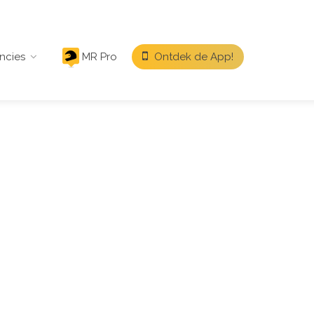
ncies
MR Pro
Ontdek de App!