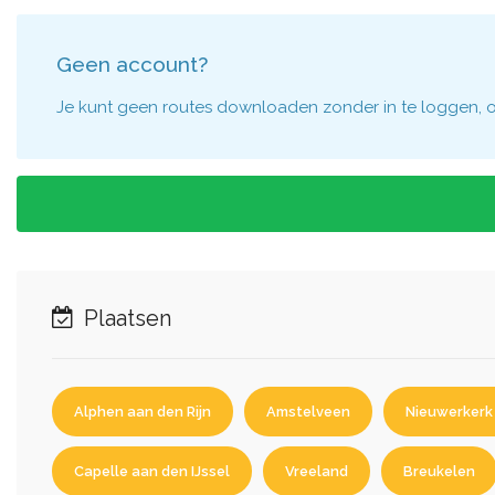
Geen account?
Je kunt geen routes downloaden zonder in te loggen, om
Plaatsen
Alphen aan den Rijn
Amstelveen
Nieuwerkerk 
Capelle aan den IJssel
Vreeland
Breukelen