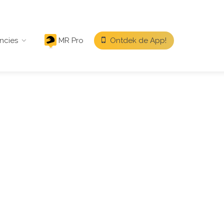
ncies
MR Pro
Ontdek de App!