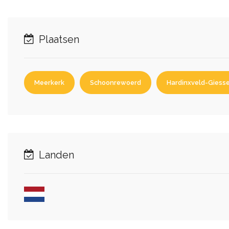
Plaatsen
Meerkerk
Schoonrewoerd
Hardinxveld-Gies
Landen