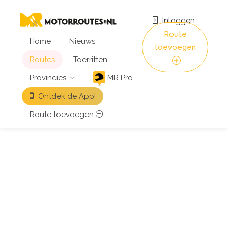
Inloggen
Route
Home
Nieuws
toevoegen
Routes
Toerritten
Provincies
MR Pro
Ontdek de App!
Route toevoegen