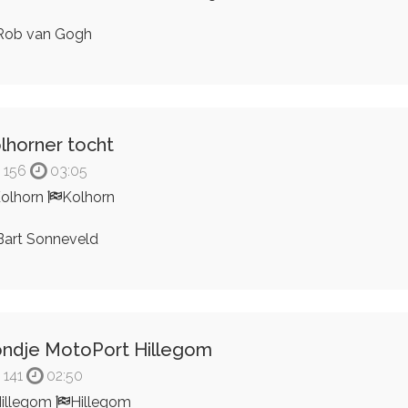
ob van Gogh
lhorner tocht
156
03:05
olhorn
Kolhorn
art Sonneveld
ndje MotoPort Hillegom
141
02:50
illegom
Hillegom