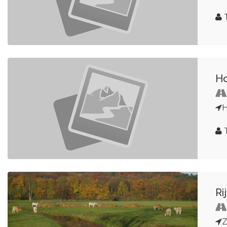
Ho
H
Ri