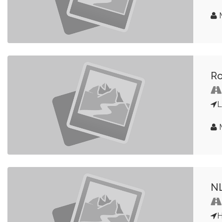
Ro
L
NL
H