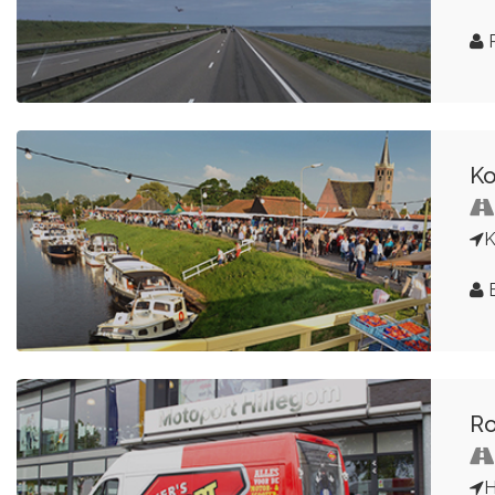
R
Ko
K
B
Ro
H