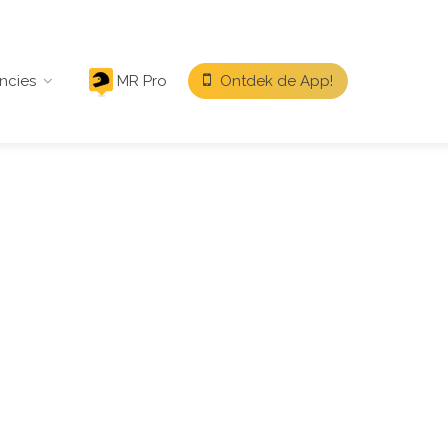
ncies
MR Pro
Ontdek de App!