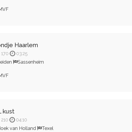
MVF
ndje Haarlem
170
03:25
eiden
Sassenheim
MVF
 kust
210
04:10
oek van Holland
Texel