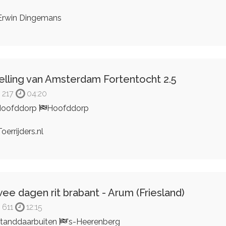
rwin Dingemans
elling van Amsterdam Fortentocht 2.5
217
04:20
Hoofddorp
Hoofddorp
oerrijders.nl
ee dagen rit brabant - Arum (Friesland)
611
12:15
tanddaarbuiten
's-Heerenberg