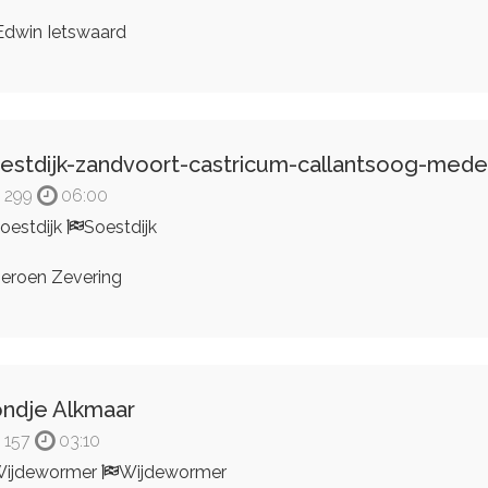
dwin Ietswaard
estdijk-zandvoort-castricum-callantsoog-mede
299
06:00
oestdijk
Soestdijk
eroen Zevering
ndje Alkmaar
157
03:10
ijdewormer
Wijdewormer