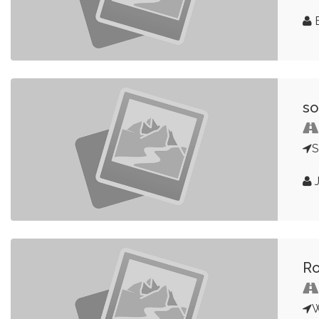
E
so
S
J
Ro
W