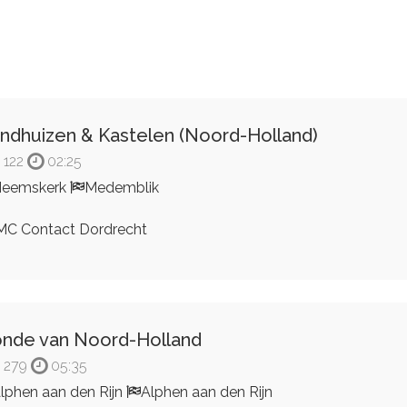
ndhuizen & Kastelen (Noord-Holland)
122
02:25
Heemskerk
Medemblik
C Contact Dordrecht
nde van Noord-Holland
279
05:35
lphen aan den Rijn
Alphen aan den Rijn