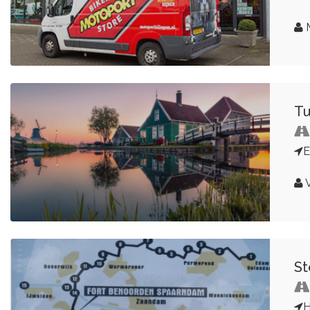
M
Tu
E
V
St
H