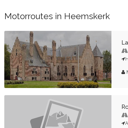
Motorroutes in Heemskerk
La
M
Ro
A