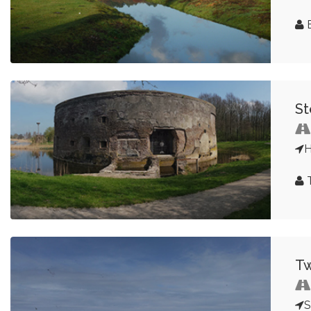
E
St
T
Tw
S