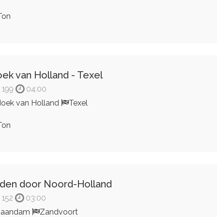
Ton
ek van Holland - Texel
199
04:00
oek van Holland
Texel
Ton
jden door Noord-Holland
152
03:00
Zaandam
Zandvoort