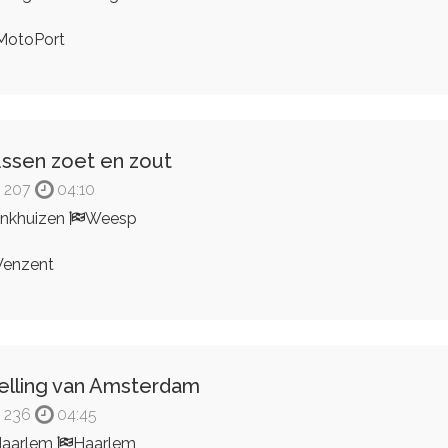
otoPort
ssen zoet en zout
207
04:10
nkhuizen
Weesp
enzent
elling van Amsterdam
236
04:45
aarlem
Haarlem