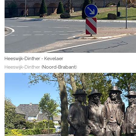
Heeswijk-Dinther - Kevelaer
Heeswijk-Dinther (
Noord-Brabant
)