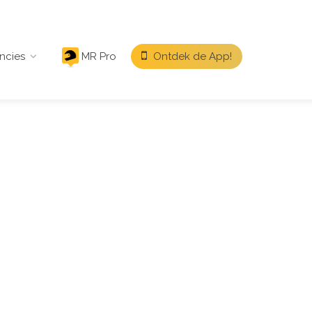
ncies
MR Pro
Ontdek de App!