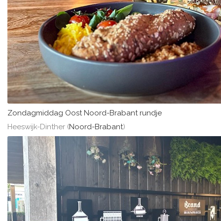
Zondagmiddag Oost Noord-Brabant rundje
Heeswijk-Dinther (
Noord-Brabant
)