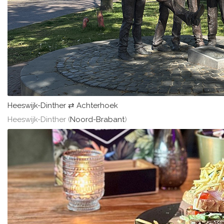
Heeswijk-Dinther ⇄ Achterhoek
Heeswijk-Dinther (
Noord-Brabant
)