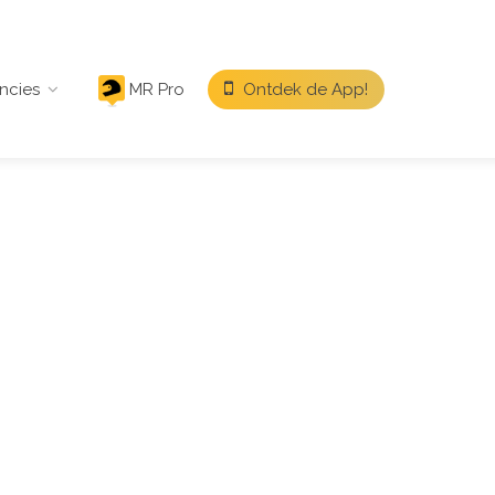
ncies
MR Pro
Ontdek de App!