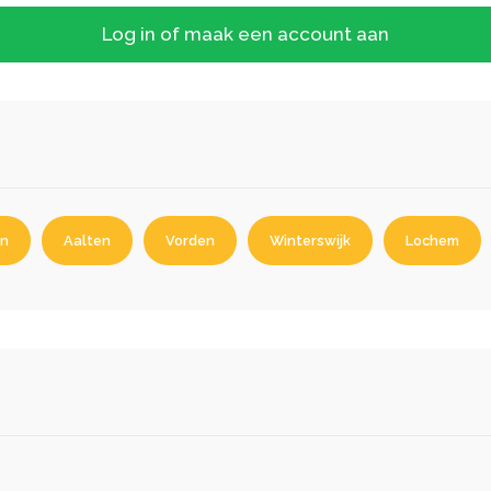
Log in of maak een account aan
n
Aalten
Vorden
Winterswijk
Lochem