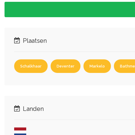
Plaatsen
Schalkhaar
Deventer
Markelo
Bathme
Landen