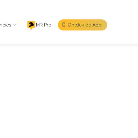
ncies
MR Pro
Ontdek de App!