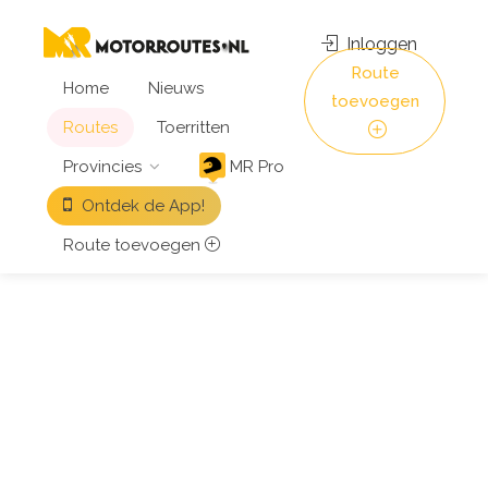
Inloggen
Route
Home
Nieuws
toevoegen
Routes
Toerritten
Provincies
MR Pro
Ontdek de App!
Route toevoegen