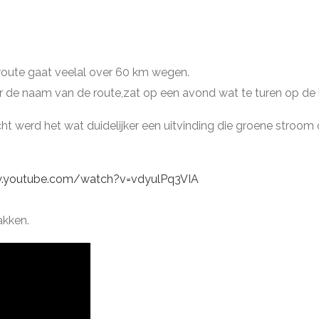
 route gaat veelal over 60 km wegen.
er de naam van de route,zat op een avond wat te turen op d
ht werd het wat duidelijker een uitvinding die groene stroo
w.youtube.com/watch?v=vdyulPq3VIA
akken.