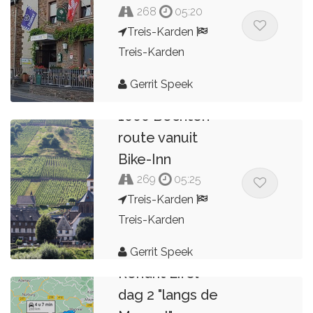
268
05:20
Treis-Karden
Treis-Karden
Gerrit Speek
1000 Bochten
route vanuit
Bike-Inn
269
05:25
Treis-Karden
Treis-Karden
Gerrit Speek
Rondrit Eifel
dag 2 "langs de