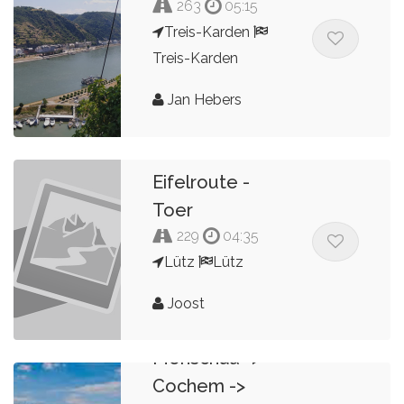
263
05:15
Treis-Karden
Treis-Karden
Jan Hebers
Eifelroute -
Toer
229
04:35
Lütz
Lütz
Joost
Monschau ->
Cochem ->