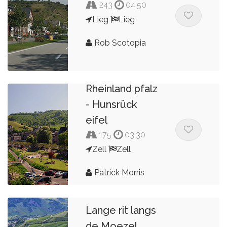
243
04:50
Lieg
Lieg
Rob Scotopia
Rheinland pfalz
- Hunsrück
eifel
175
03:30
Zell
Zell
Patrick Morris
Lange rit langs
de Moezel