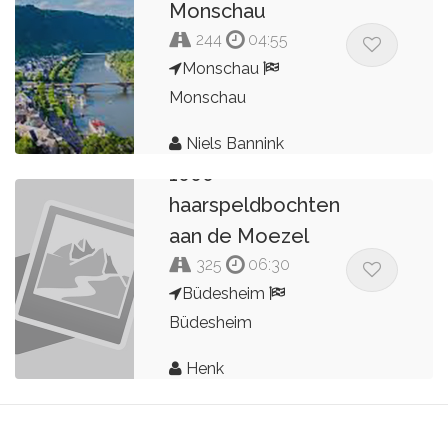
Monschau
244
04:55
Monschau
Monschau
Niels Bannink
1000
haarspeldbochten
aan de Moezel
325
06:30
Büdesheim
Büdesheim
Henk