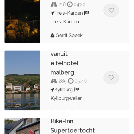
218
04:20
Treis-Karden
Treis-Karden
Gerrit Speek
Rondje moezel
vanuit
eifelhotel
malberg
285
05:40
Kyllburg
Kyllburgweiler
Martin Duyndam
Bike-Inn
Supertoertocht