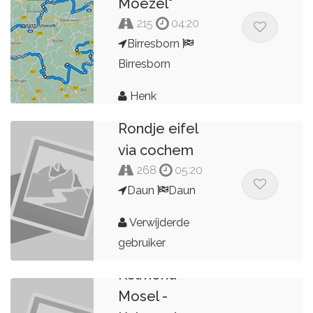
Moezel"
215
04:20
Birresborn
Birresborn
Henk
Rondje eifel
via cochem
268
05:20
Daun
Daun
Verwijderde
gebruiker
Kelmond -
Mosel -