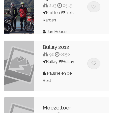
263
05:15
Klotten
Treis-
Karden
Jan Hebers
Bullay 2012
92
01:50
Bullay
Bullay
Pauline en de
Rest
Moezeltoer