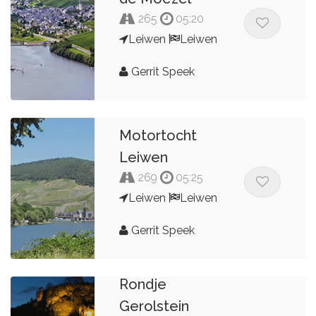
265
05:20
Leiwen
Leiwen
Gerrit Speek
Motortocht
Leiwen
269
05:25
Leiwen
Leiwen
Gerrit Speek
Rondje
Gerolstein