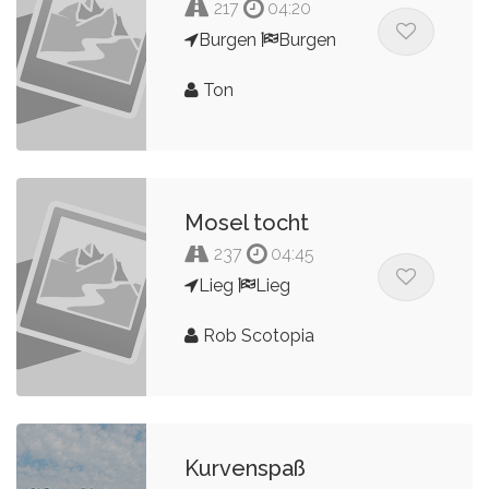
217
04:20
Burgen
Burgen
Ton
Mosel tocht
237
04:45
Lieg
Lieg
Rob Scotopia
Kurvenspaß