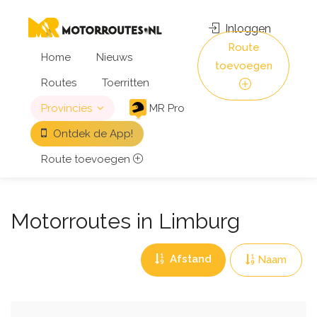
Inloggen
Route
Home
Nieuws
toevoegen
Routes
Toerritten
Provincies
MR Pro
Ontdek de App!
Route toevoegen
Motorroutes in Limburg
Afstand
Naam