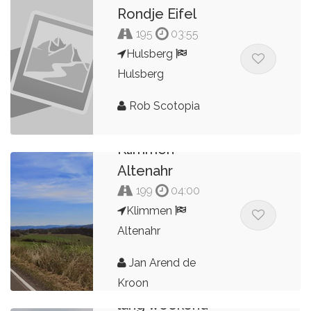
Bert Peters
Rondje Eifel
195
03:55
Hulsberg
Hulsberg
Rob Scotopia
Klimmen -
Altenahr
199
04:00
Klimmen
Altenahr
Jan Arend de
Kroon
lang weekend