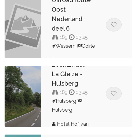
Oost
Nederland
deel 6
189
03:45
Wessem
Goirle
Hulsberg -
Wilco de Glee
EbenEmael -
La Gleize -
Hulsberg
189
03:45
Hulsberg
Hulsberg
Hotel Hof van
Hulsberg