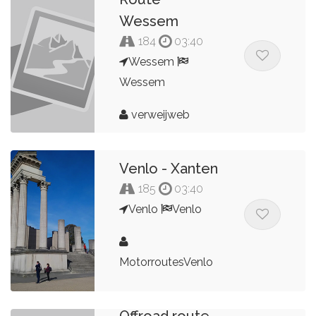
Wessem
184
03:40
Wessem
Wessem
verweijweb
Venlo - Xanten
185
03:40
Venlo
Venlo
MotorroutesVenlo
Promotor
Offroad route