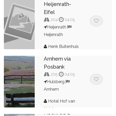
Heijenrath-
Eifel
204
04:05
Heijenrath
Heijenrath
Henk Buitenhuis
Terug naar
Arnhem via
Posbank
205
04:05
Hulsberg
Arnhem
Hotel Hof van
Hulsberg
Heenreis 2