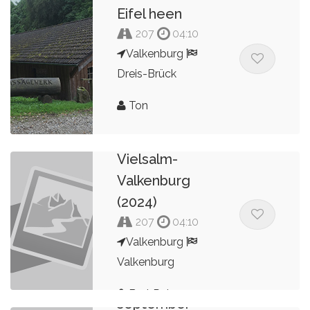
Bert Peters
Eifel heen
207
04:10
Valkenburg
Dreis-Brück
Ton
Valkenburg-
Vielsalm-
Valkenburg
(2024)
207
04:10
Valkenburg
Valkenburg
2023
Bert Peters
september