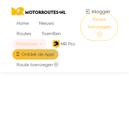
Inloggen
Route
Home
Nieuws
toevoegen
Routes
Toerritten
Provincies
MR Pro
Ontdek de App!
Route toevoegen