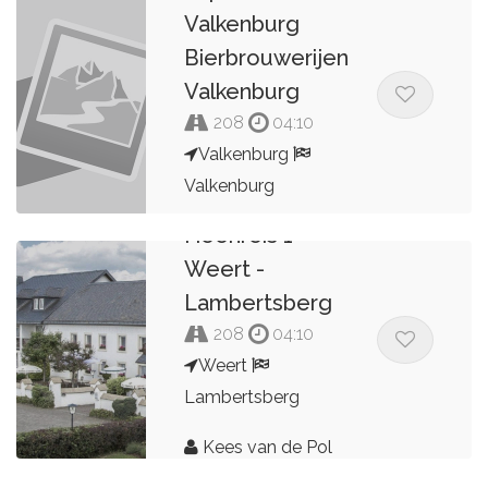
Valkenburg
Bierbrouwerijen
Valkenburg
208
04:10
Valkenburg
Valkenburg
Heenreis 1
Bert Peters
Weert -
Lambertsberg
208
04:10
Weert
Lambertsberg
Kees van de Pol