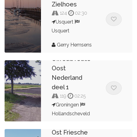
Zielhoes
124
02:30
Usquert
Usquert
Gerry Hemsens
Promotor
Offroad route
Oost
Nederland
deel 1
119
02:25
Groningen
Hollandscheveld
Wilco de Glee
Ost Friesche