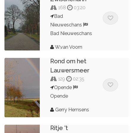
168
03:20
Bad
Nieuweschans
Bad Nieuweschans
W.van Voorn
Rond om het
Lauwersmeer
129
02:35
Opende
Opende
Gerry Hemsens
Ritje 't