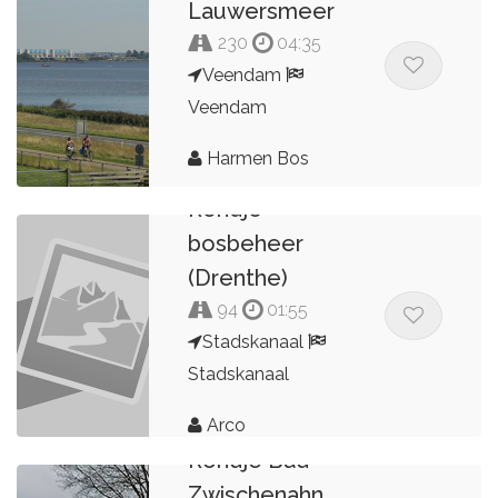
Lauwersmeer
230
04:35
Veendam
Veendam
Harmen Bos
Rondje
bosbeheer
(Drenthe)
94
01:55
Stadskanaal
Stadskanaal
Arco
Rondje Bad
Zwischenahn