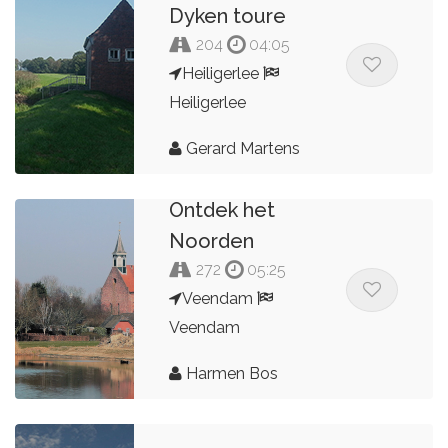
Dyken toure
204
04:05
Heiligerlee
Heiligerlee
Gerard Martens
Ontdek het
Noorden
272
05:25
Veendam
Veendam
Harmen Bos