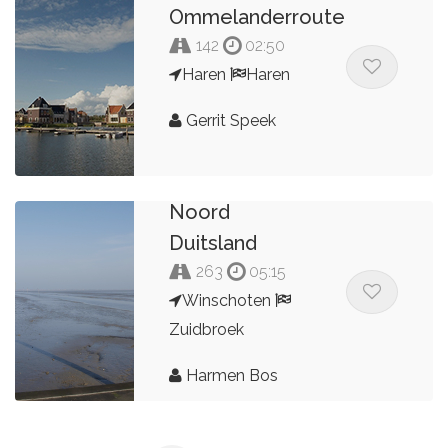
Ommelanderroute
142
02:50
Haren
Haren
Gerrit Speek
Noord
Duitsland
263
05:15
Winschoten
Zuidbroek
Harmen Bos