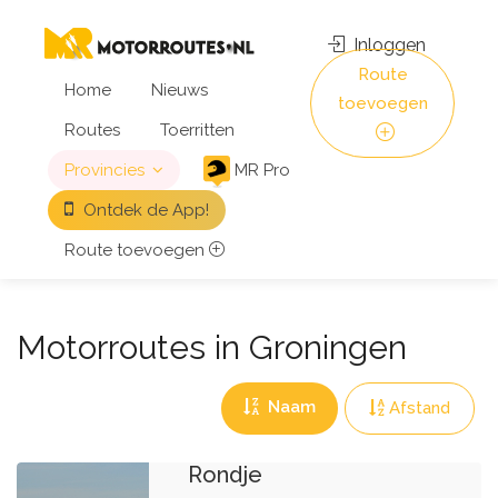
Inloggen
Route
Home
Nieuws
toevoegen
Routes
Toerritten
Provincies
MR Pro
Ontdek de App!
Route toevoegen
Motorroutes in Groningen
Naam
Afstand
Rondje