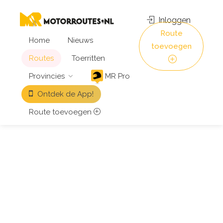
Inloggen
Route
Home
Nieuws
toevoegen
Routes
Toerritten
Provincies
MR Pro
Ontdek de App!
Route toevoegen