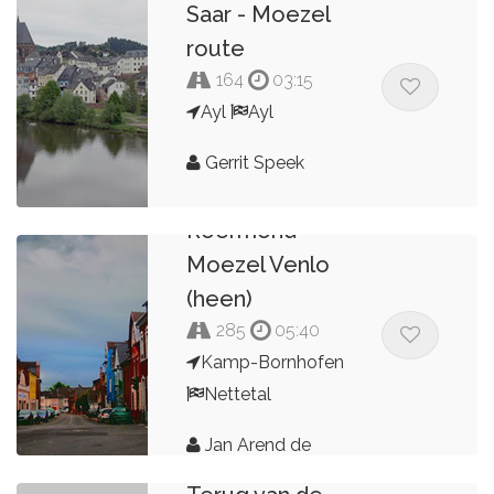
Saar - Moezel
route
164
03:15
Ayl
Ayl
Gerrit Speek
Smokkeltoer
Roermond
Moezel Venlo
(heen)
285
05:40
Kamp-Bornhofen
Nettetal
Jan Arend de
Kroon