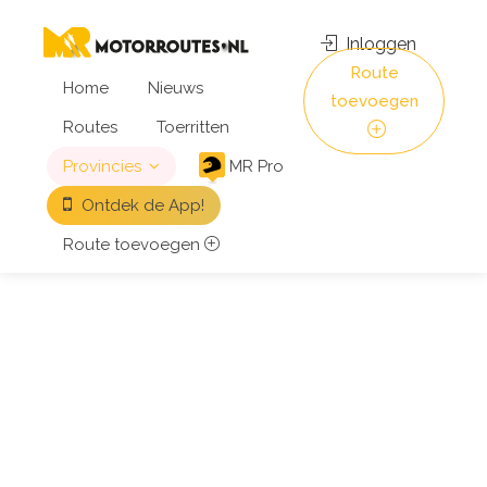
Inloggen
Route
Home
Nieuws
toevoegen
Routes
Toerritten
Provincies
MR Pro
Ontdek de App!
Route toevoegen