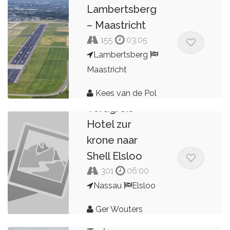
Lambertsberg
– Maastricht
155
03:05
Lambertsberg
Maastricht
Kees van de Pol
Terugreis
Hotel zur
krone naar
Shell Elsloo
301
06:00
Nassau
Elsloo
Ger Wouters