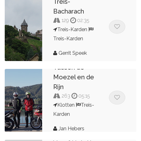
Treis-
Bacharach
129
02:35
Treis-Karden
Treis-Karden
Gerrit Speek
Tussen de
Moezel en de
Rijn
263
05:15
Klotten
Treis-
Karden
Jan Hebers