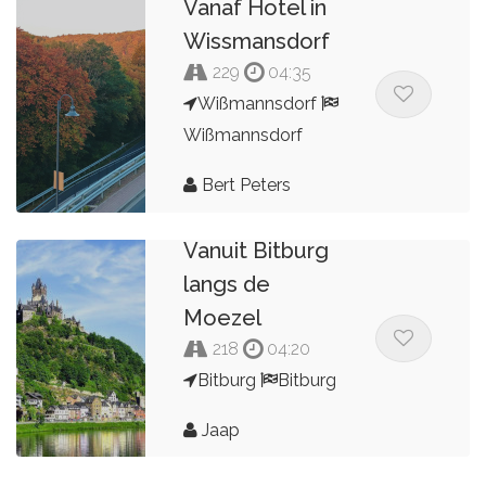
Vanaf Hotel in
Wissmansdorf
229
04:35
Wißmannsdorf
Wißmannsdorf
Bert Peters
Vanuit Bitburg
langs de
Moezel
218
04:20
Bitburg
Bitburg
Jaap