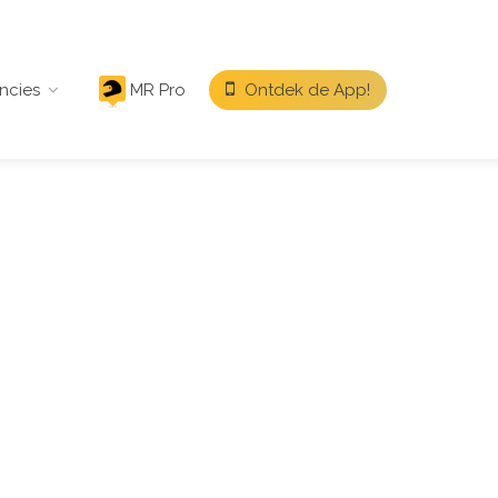
ncies
MR Pro
Ontdek de App!