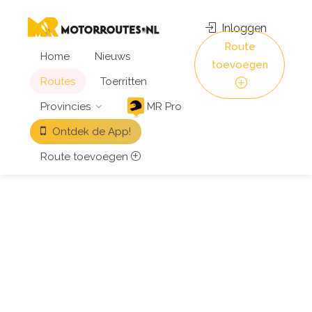
Inloggen
Route
Home
Nieuws
toevoegen
Routes
Toerritten
Provincies
MR Pro
Ontdek de App!
Route toevoegen