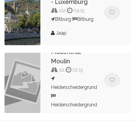
- Luxemburg
212
04:15
Bitburg
Bitburg
Jaap
Moulin
Mullenthal
Moulin
111
02:15
Heiderscheidergrund
Heiderscheidergrund
Bert Peters