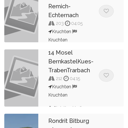
Hoffmann
Remich-
Echternach
203
04:05
Kruchten
Kruchten
2023 Roundtour
14 Mosel
Christian
BernkastelKues-
Hoffmann
TrabenTrarbach
212
04:15
Kruchten
Kruchten
Christian Hoffmann
Rondrit Bitburg