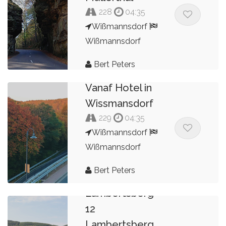
228
04:35
Wißmannsdorf
Wißmannsdorf
Bert Peters
Vanaf Hotel in
Wissmansdorf
229
04:35
Wißmannsdorf
Wißmannsdorf
Bert Peters
Rondrit
Lambertsberg
12
Lambertsberg