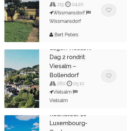
215
04:20
Wissmansdorf
Wissmansdorf
Bert Peters
2,3,4,5 of 6
dagen Viesalm.
Dag 2 rondrit
Viesalm –
Bollendorf
260
05:10
Vielsalm
Vielsalm
2023
Roundtour 10 -
Kees van de Pol
Luxembourg-