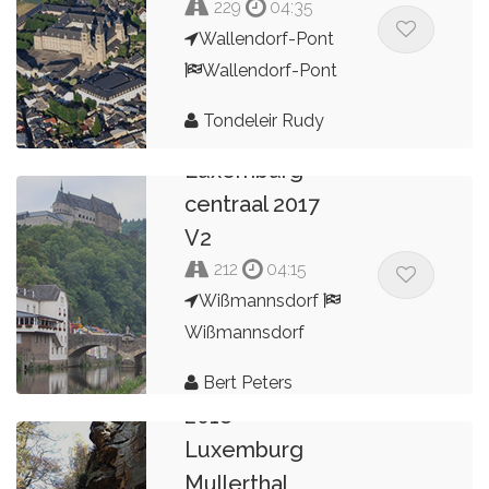
229
04:35
Wallendorf-Pont
Wallendorf-Pont
Tondeleir Rudy
Luxemburg
centraal 2017
V2
212
04:15
Wißmannsdorf
Wißmannsdorf
Bert Peters
2018
Luxemburg
Mullerthal