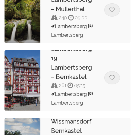
– Mullerthal
249
05:00
Lambertsberg
Lambertsberg
Rondrit
Lambertsberg
Kees van de Pol
19
Lambertsberg
– Bernkastel
261
05:15
Lambertsberg
Lambertsberg
Kees van de Pol
Wissmansdorf
Bernkastel