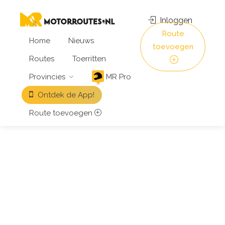
Inloggen
Route
Home
Nieuws
toevoegen
Routes
Toerritten
Provincies
MR Pro
Ontdek de App!
Route toevoegen