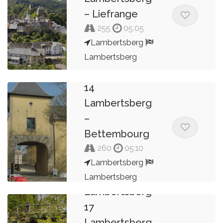
– Liefrange
255
05:05
Lambertsberg
Rondrit
Lambertsberg
Lambertsberg
Kees van de Pol
14
Lambertsberg
–
Bettembourg
260
05:10
Lambertsberg
Rondrit
Lambertsberg
Lambertsberg
Kees van de Pol
17
Lambertsberg