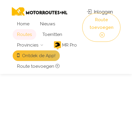
Inloggen
Route
Home
Nieuws
toevoegen
Routes
Toerritten
Provincies
MR Pro
Ontdek de App!
Route toevoegen