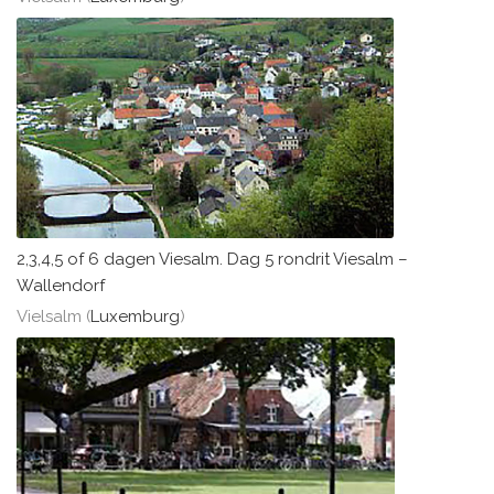
2,3,4,5 of 6 dagen Viesalm. Dag 5 rondrit Viesalm –
Wallendorf
Vielsalm (
Luxemburg
)