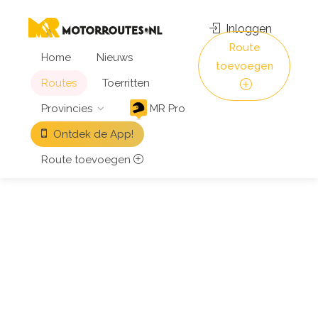
Inloggen
Route
Home
Nieuws
toevoegen
Routes
Toerritten
Provincies
MR Pro
Ontdek de App!
Route toevoegen