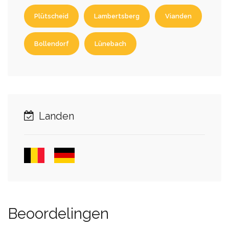
Plütscheid
Lambertsberg
Vianden
Bollendorf
Lünebach
Landen
Beoordelingen