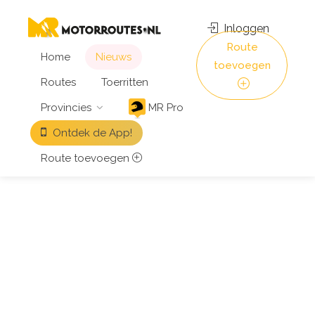
Inloggen
Route
Home
Nieuws
toevoegen
Routes
Toerritten
Provincies
MR Pro
Ontdek de App!
Route toevoegen