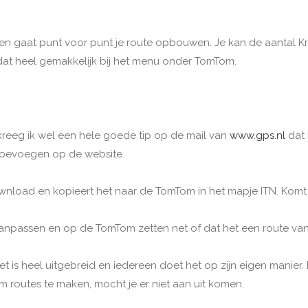
 en gaat punt voor punt je route opbouwen. Je kan de aantal Km
 dat heel gemakkelijk bij het menu onder TomTom.
kreeg ik wel een hele goede tip op de mail van
www.gps.nl
dat 
a toevoegen op de website.
wnload en kopieert het naar de TomTom in het mapje ITN. Komt d
npassen en op de TomTom zetten net of dat het een route van je
t is heel uitgebreid en iedereen doet het op zijn eigen manier. 
m routes te maken, mocht je er niet aan uit komen.