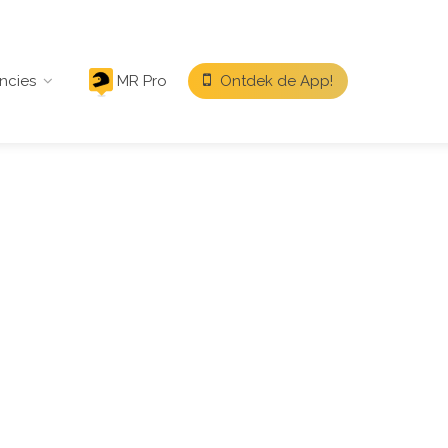
ncies
MR Pro
Ontdek de App!