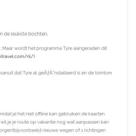
en de leukste bochten.
t. Maar wordt het programma Tyre aangeraden dit
otravel.com/nl/)
 vanuit dat Tyre al geÃƒÂ¯nstalleerd is en de tomtom
mdat je het niet offline kan gebruiken de kaarten
 wil je je route op vakantie nog wat aanpassen kan
 zorgen(bijvoorbeeld nieuwe wegen of 1 richtingen