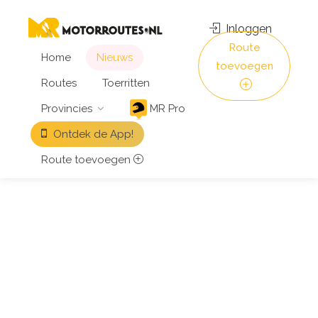
Inloggen
Route
Home
Nieuws
toevoegen
Routes
Toerritten
Provincies
MR Pro
Ontdek de App!
Route toevoegen