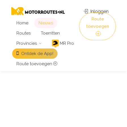
Inloggen
Route
Home
Nieuws
toevoegen
Routes
Toerritten
Provincies
MR Pro
Ontdek de App!
Route toevoegen