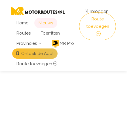
Inloggen
Route
Home
Nieuws
toevoegen
Routes
Toerritten
Provincies
MR Pro
Ontdek de App!
Route toevoegen