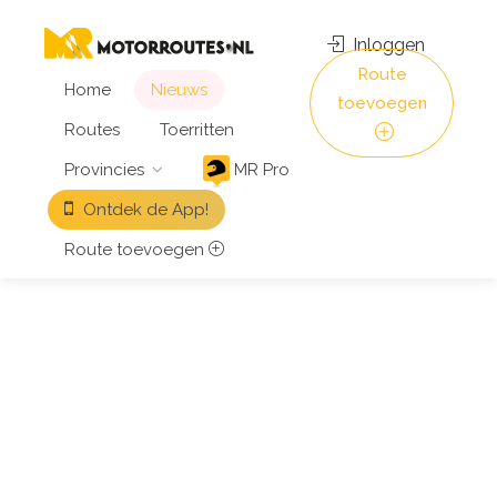
Inloggen
Route
Home
Nieuws
toevoegen
Routes
Toerritten
Provincies
MR Pro
Ontdek de App!
Route toevoegen