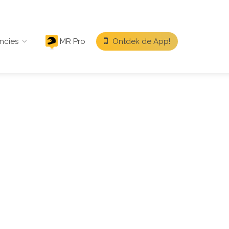
ncies
MR Pro
Ontdek de App!