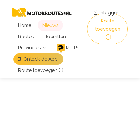
Inloggen
Route
Home
Nieuws
toevoegen
Routes
Toerritten
Provincies
MR Pro
Ontdek de App!
Route toevoegen