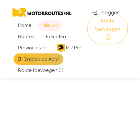
Inloggen
Route
Home
Nieuws
toevoegen
Routes
Toerritten
Provincies
MR Pro
Ontdek de App!
Route toevoegen