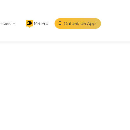
ncies
MR Pro
Ontdek de App!