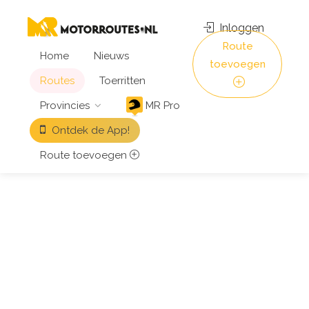
Inloggen
Route
Home
Nieuws
toevoegen
Routes
Toerritten
Provincies
MR Pro
Ontdek de App!
Route toevoegen