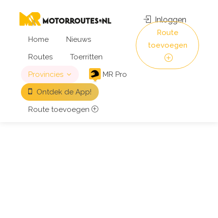
Inloggen
Route
Home
Nieuws
toevoegen
Routes
Toerritten
Provincies
MR Pro
Ontdek de App!
Route toevoegen