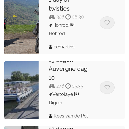
twisties
326
06:30
Hohrod
Hohrod
cemartins
13 dagen
Auvergne dag
10
278
05:35
Vertolaye
Digoin
Kees van de Pol
13 dagen