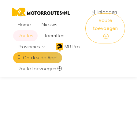
Inloggen
Route
Home
Nieuws
toevoegen
Routes
Toerritten
Provincies
MR Pro
Ontdek de App!
Route toevoegen