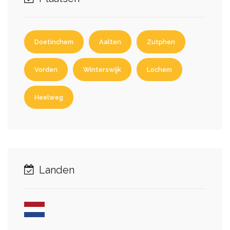
Doetinchem
Aalten
Zutphen
Vorden
Winterswijk
Lochem
Heelweg
Landen