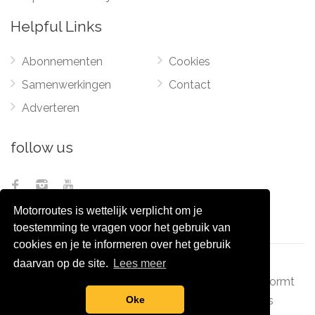
Helpful Links
Abonnementen
Cookies
Samenwerkingen
Contact
Adverteren
follow us
Motorroutes is wettelijk verplicht om je
toestemming te vragen voor het gebruik van
cookies en je te informeren over het gebruik
daarvan op de site.
Lees meer
© 2012 - 2026
Pixel Monsters
-
Motorroutes.nl
vormt
samen met o.a
grootverzet.nl
Pixel Monsters
Oke