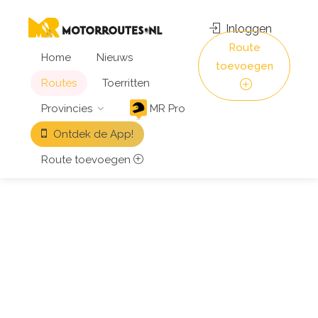
Inloggen
Route
Home
Nieuws
toevoegen
Routes
Toerritten
Provincies
MR Pro
Ontdek de App!
Route toevoegen