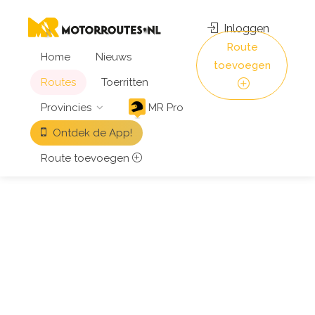
Inloggen
Route
Home
Nieuws
toevoegen
Routes
Toerritten
Provincies
MR Pro
Ontdek de App!
Route toevoegen