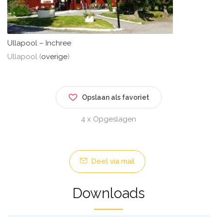
Ullapool – Inchree
Ullapool (
overige
)
Opslaan als favoriet
4 x Opgeslagen
Deel via mail
Downloads