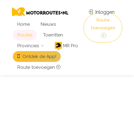
Inloggen
Route
Home
Nieuws
toevoegen
Routes
Toerritten
Provincies
MR Pro
Ontdek de App!
Route toevoegen