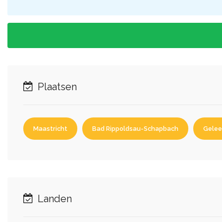
Plaatsen
Maastricht
Bad Rippoldsau-Schapbach
Gele
Landen