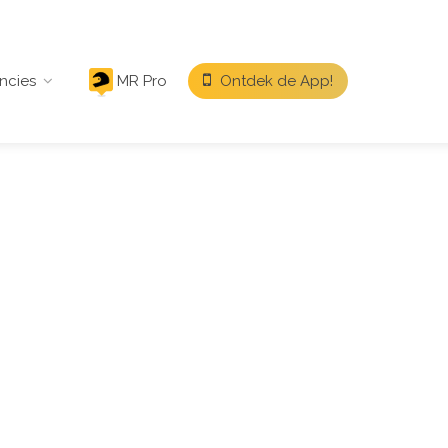
ncies
MR Pro
Ontdek de App!